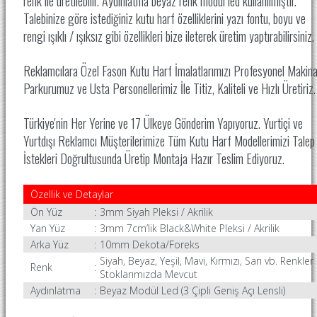
renk ile üretilebilir. Aydınlatma beyaz renk modül led kullanılmıştır.
Talebinize göre istediğiniz kutu harf özelliklerini yazı fontu, boyu ve
rengi ışıklı / ışıksız gibi özellikleri bize ileterek üretim yaptırabilirsiniz.
Reklamcılara Özel Fason Kutu Harf İmalatlarımızı Profesyonel Makin
Parkurumuz ve Usta Personellerimiz İle
Titiz, Kaliteli ve Hızlı Üretiriz
Türkiye'nin Her Yerine ve 17 Ülkeye Gönderim Yapıyoruz. Yurtiçi ve
Yurtdışı Reklamcı Müşterilerimize Tüm Kutu Harf Modellerimizi Talep
İstekleri Doğrultusunda Üretip Montaja Hazır Teslim Ediyoruz.
Özellik ve Detaylar
Ön Yüz
:
3mm Siyah Pleksi / Akrilik
Yan Yüz
:
3mm 7cm’lik Black&White Pleksi / Akrilik
Arka Yüz
:
10mm Dekota/Foreks
Siyah, Beyaz, Yeşil, Mavi, Kırmızı, Sarı vb. Renkler
Renk
:
Stoklarımızda Mevcut
Aydınlatma
:
Beyaz Modül Led (3 Çipli Geniş Açı Lensli)