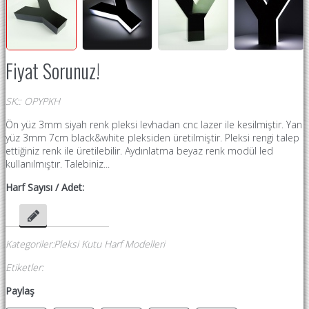
Fiyat Sorunuz!
SK:
:
OPYPKH
Ön yüz 3mm siyah renk pleksi levhadan cnc lazer ile kesilmiştir. Yan
yüz 3mm 7cm black&white pleksiden üretilmiştir. Pleksi rengi talep
ettiğiniz renk ile üretilebilir. Aydınlatma beyaz renk modül led
kullanılmıştır. Talebiniz...
Harf Sayısı / Adet:
Kategoriler
:
Pleksi Kutu Harf Modelleri
Etiketler
:
Paylaş