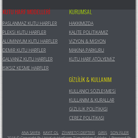
KUTU HARF MODELLERI
KURUMSAL
PASLANMAZ KUTU HARFLER
HAKKIMIZDA
PLEKSI KUTU HARFLER
KALITE POLITIKAMIZ
ALÜMINYUM KUTU HARFLER
VIZYON & MISYON
DEMIR KUTU HARFLER
MAKINA PARKURU
GALVANIZ KUTU HARFLER
KUTU HARF ATÖLYEMIZ
IŞIKSIZ KESME HARFLER
GIZLILIK & KULLANIM
KULLANICI SÖZLEŞMESI
KULLANIM & KURALLAR
GIZLILIK POLITIKASI
ÇEREZ POLITIKASI
ANA SAYFA
KAYIT OL
ZIYARETÇI DEFTERI
GIRIŞ
SON İŞLER
2018 © Copyright By UstaKutuHarf.com Tüm Hakları Saklıdır. | Powered By