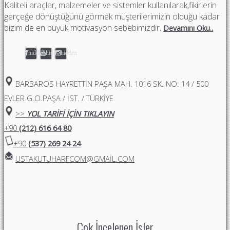
Kaliteli araçlar, malzemeler ve sistemler kullanılarak,fikirlerin
gerçeğe dönüştüğünü görmek müşterilerimizin olduğu kadar
bizim de en büyük motivasyon sebebimizdir.
Devamını Oku..
hidden
hidden
hidden
BARBAROS HAYRETTIN PAŞA MAH. 1016 SK. NO: 14 / 500
EVLER G.O.PAŞA / İST. / TÜRKİYE
>>
YOL TARİFİ İÇİN TIKLAYIN
+90
(212) 616 64 80
+90
(537) 269 24 24
USTAKUTUHARFCOM@GMAIL.COM
Çok İncelenen İşler