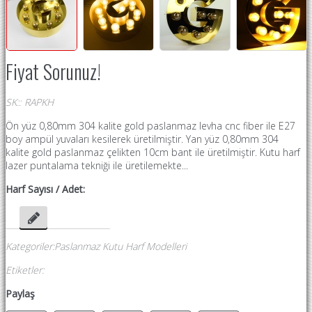
Fiyat Sorunuz!
SK:
:
RAPKH
Ön yüz 0,80mm 304 kalite gold paslanmaz levha cnc fiber ile E27
boy ampül yuvaları kesilerek üretilmiştir. Yan yüz 0,80mm 304
kalite gold paslanmaz çelikten 10cm bant ile üretilmiştir. Kutu harf
lazer puntalama tekniği ile üretilemekte...
Harf Sayısı / Adet:
Kategoriler
:
Paslanmaz Kutu Harf Modelleri
Etiketler
:
Paylaş