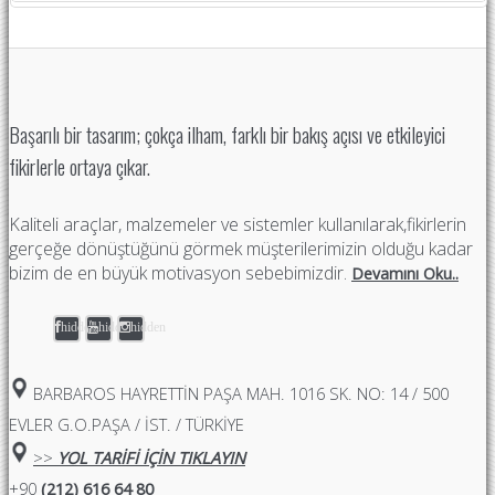
Başarılı bir tasarım; çokça ilham, farklı bir bakış açısı ve etkileyici
fikirlerle ortaya çıkar.
Kaliteli araçlar, malzemeler ve sistemler kullanılarak,fikirlerin
gerçeğe dönüştüğünü görmek müşterilerimizin olduğu kadar
bizim de en büyük motivasyon sebebimizdir.
Devamını Oku..
hidden
hidden
hidden
BARBAROS HAYRETTIN PAŞA MAH. 1016 SK. NO: 14 / 500
EVLER G.O.PAŞA / İST. / TÜRKİYE
>>
YOL TARİFİ İÇİN TIKLAYIN
+90
(212) 616 64 80