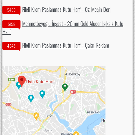
Fileli Krom Paslanmaz Kutu Harf - Öz Meşin Deri
5468
Mehmetbeyoğlu İnşaat - 20mm Gold Alucor Işıksız Kutu
5158
Harf
Fileli Krom Paslanmaz Kutu Harf - Çakır Reklam
4845