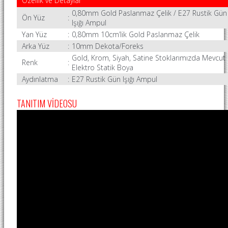
Özellik ve Detaylar
0,80mm Gold Paslanmaz Çelik / E27 Rustik Gün
Ön Yüz
:
Işığı Ampul
Yan Yüz
:
0,80mm 10cm’lik Gold Paslanmaz Çelik
Arka Yüz
:
10mm Dekota/Foreks
Gold, Krom, Siyah, Satine Stoklarımızda Mevcut
Renk
:
Elektro Statik Boya
Aydınlatma
:
E27 Rustik Gün Işığı Ampul
TANITIM VİDEOSU