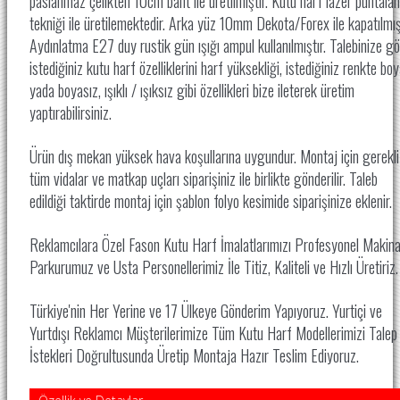
paslanmaz çelikten 10cm bant ile üretilmiştir. Kutu harf lazer puntala
tekniği ile üretilemektedir. Arka yüz 10mm Dekota/Forex ile kapatılmışt
Aydınlatma E27 duy rustik gün ışığı ampul kullanılmıştır. Talebinize g
istediğiniz kutu harf özelliklerini harf yüksekliği, istediğiniz renkte boy
yada boyasız, ışıklı / ışıksız gibi özellikleri bize ileterek üretim
yaptırabilirsiniz.
Ürün dış mekan yüksek hava koşullarına uygundur. Montaj için gerekli
tüm vidalar ve matkap uçları siparişiniz ile birlikte gönderilir. Taleb
edildiği taktirde montaj için şablon folyo kesimide siparişinize eklenir.
Reklamcılara Özel Fason Kutu Harf İmalatlarımızı Profesyonel Makin
Parkurumuz ve Usta Personellerimiz İle
Titiz, Kaliteli ve Hızlı Üretiriz
Türkiye'nin Her Yerine ve 17 Ülkeye Gönderim Yapıyoruz. Yurtiçi ve
Yurtdışı Reklamcı Müşterilerimize Tüm Kutu Harf Modellerimizi Talep
İstekleri Doğrultusunda Üretip Montaja Hazır Teslim Ediyoruz.