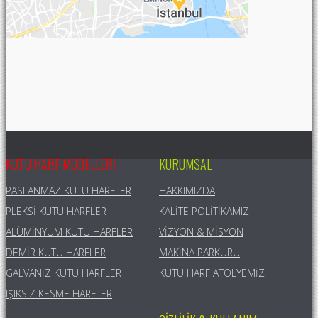
KUTU HARF MODELLERI
KURUMSAL
PASLANMAZ KUTU HARFLER
HAKKIMIZDA
PLEKSI KUTU HARFLER
KALITE POLITIKAMIZ
ALÜMINYUM KUTU HARFLER
VIZYON & MISYON
DEMIR KUTU HARFLER
MAKINA PARKURU
GALVANIZ KUTU HARFLER
KUTU HARF ATÖLYEMIZ
IŞIKSIZ KESME HARFLER