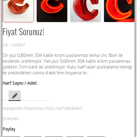
Fiyat Sorunuz!
SK:
:
CNPKH
Ön yüz 0,80mm 304 kalite krom paslanmaz levha cnc fiber ile
kesilerek üretilmiştir. Yan yüz 0,60mm 304 kalite krom paslanmaz
çelikten 7cm bant ile üretilmiştir. Kutu harf lazer puntalama tekniği
ile üretikdikten sonra statik fırın boyama te...
Harf Sayısı / Adet:
Kategoriler
:
Paslanmaz Kutu Harf Modelleri
Etiketler
:
Paylaş