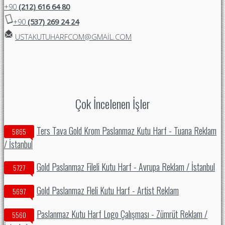
+90
(212) 616 64 80
+90
(537) 269 24 24
USTAKUTUHARFCOM@GMAIL.COM
Çok İncelenen İşler
Ters Tava Gold Krom Paslanmaz Kutu Harf - Tuana Reklam
5865
/ İstanbul
Gold Paslanmaz Fileli Kutu Harf - Avrupa Reklam / İstanbul
5727
Gold Paslanmaz Fleli Kutu Harf - Artist Reklam
5697
Paslanmaz Kutu Harf Logo Çalışması - Zümrüt Reklam /
5560