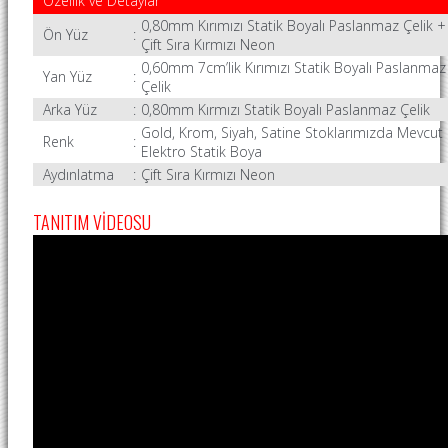
Özellik ve Detaylar
0,80mm Kırımızı Statik Boyalı Paslanmaz Çelik +
Ön Yüz
:
Çift Sıra Kırmızı Neon
0,60mm 7cm’lik Kırımızı Statik Boyalı Paslanmaz
Yan Yüz
:
Çelik
Arka Yüz
:
0,80mm Kırmızı Statik Boyalı Paslanmaz Çelik
Gold, Krom, Siyah, Satine Stoklarımızda Mevcut
Renk
:
Elektro Statik Boya
Aydınlatma
:
Çift Sıra Kırmızı Neon
TANITIM VİDEOSU