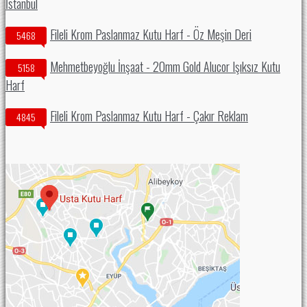
İstanbul
Fileli Krom Paslanmaz Kutu Harf - Öz Meşin Deri
5468
Mehmetbeyoğlu İnşaat - 20mm Gold Alucor Işıksız Kutu
5158
Harf
Fileli Krom Paslanmaz Kutu Harf - Çakır Reklam
4845