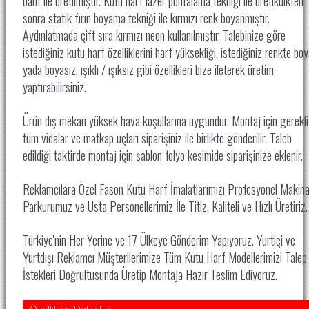
bant ile üretilmiştir. Kutu harf lazer puntalama tekniği ile üretikdikten
sonra statik fırın boyama tekniği ile kırmızı renk boyanmıştır.
Aydınlatmada çift sıra kırmızı neon kullanılmıştır. Talebinize göre
istediğiniz kutu harf özelliklerini harf yüksekliği, istediğiniz renkte boy
yada boyasız, ışıklı / ışıksız gibi özellikleri bize ileterek üretim
yaptırabilirsiniz.
Ürün dış mekan yüksek hava koşullarına uygundur. Montaj için gerekli
tüm vidalar ve matkap uçları siparişiniz ile birlikte gönderilir. Taleb
edildiği taktirde montaj için şablon folyo kesimide siparişinize eklenir.
Reklamcılara Özel Fason Kutu Harf İmalatlarımızı Profesyonel Makin
Parkurumuz ve Usta Personellerimiz İle
Titiz, Kaliteli ve Hızlı Üretiriz
Türkiye'nin Her Yerine ve 17 Ülkeye Gönderim Yapıyoruz. Yurtiçi ve
Yurtdışı Reklamcı Müşterilerimize Tüm Kutu Harf Modellerimizi Talep
İstekleri Doğrultusunda Üretip Montaja Hazır Teslim Ediyoruz.