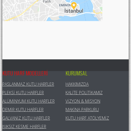
KUTU HARF MODELLERI
KURUMSAL
PASLANMAZ KUTU HARFLER
HAKKIMIZDA
PLEKSI KUTU HARFLER
KALITE POLITIKAMIZ
ALÜMINYUM KUTU HARFLER
VIZYON & MISYON
DEMIR KUTU HARFLER
MAKINA PARKURU
GALVANIZ KUTU HARFLER
KUTU HARF ATÖLYEMIZ
IŞIKSIZ KESME HARFLER