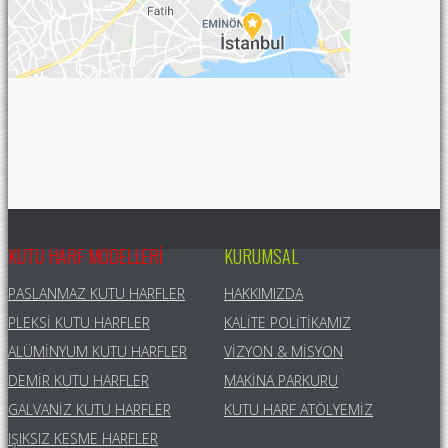
KUTU HARF MODELLERI
KURUMSAL
PASLANMAZ KUTU HARFLER
HAKKIMIZDA
PLEKSI KUTU HARFLER
KALITE POLITIKAMIZ
ALÜMINYUM KUTU HARFLER
VIZYON & MISYON
DEMIR KUTU HARFLER
MAKINA PARKURU
GALVANIZ KUTU HARFLER
KUTU HARF ATÖLYEMIZ
IŞIKSIZ KESME HARFLER