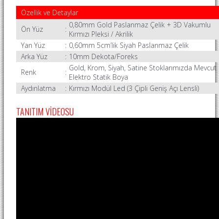
Özellik ve Detaylar
0,80mm Gold Paslanmaz Çelik + 3D Vakumlu
Ön Yüz
:
Kırmızı Pleksi / Akrilik
Yan Yüz
:
0,60mm 5cm’lik Siyah Paslanmaz Çelik
Arka Yüz
:
10mm Dekota/Foreks
Gold, Krom, Siyah, Satine Stoklarımızda Mevcut
Renk
:
Elektro Statik Boya
Aydınlatma
:
Kırmızı Modül Led (3 Çipli Geniş Açı Lensli)
TANITIM VİDEOSU