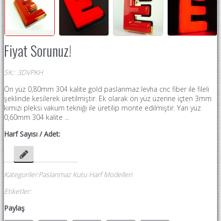
Fiyat Sorunuz!
SK:
:
3DVPKH
Ön yüz 0,80mm 304 kalite gold paslanmaz levha cnc fiber ile fileli
şeklinde kesilerek üretilmiştir. Ek olarak ön yüz üzerine içten 3mm
kımızı pleksi vakum tekniği ile üretilip monte edilmiştir. Yan yüz
0,60mm 304 kalite ...
Harf Sayısı / Adet:
Kategoriler
:
Paslanmaz Kutu Harf Modelleri
Etiketler
:
Paylaş