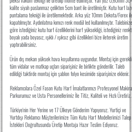
pleksi vakum tekniği ile üretilip monte edilmiştir. Yan yüz 0,60mm 30
kalite siyah paslanmaz çelikten 5cm bant ile üretilmiştir. Kutu harf laz
puntalama tekniği ile üretilemektedir. Arka yüz 10mm Dekota/Forex il
kapatılmıştır. Aydınlatma kımızı renk modül led kullanılmıştır. Talebiniz
göre istediğiniz kutu harf özelliklerini harf yüksekliği, istediğiniz renk
boyalı yada boyasız, ışıklı / ışıksız gibi özellikleri bize ileterek üretim
yaptırabilirsiniz.
Ürün dış mekan yüksek hava koşullarına uygundur. Montaj için gerekli
tüm vidalar ve matkap uçları siparişiniz ile birlikte gönderilir. Taleb
edildiği taktirde montaj için şablon folyo kesimide siparişinize eklenir.
Reklamcılara Özel Fason Kutu Harf İmalatlarımızı Profesyonel Makin
Parkurumuz ve Usta Personellerimiz İle
Titiz, Kaliteli ve Hızlı Üretiriz
Türkiye'nin Her Yerine ve 17 Ülkeye Gönderim Yapıyoruz. Yurtiçi ve
Yurtdışı Reklamcı Müşterilerimize Tüm Kutu Harf Modellerimizi Talep
İstekleri Doğrultusunda Üretip Montaja Hazır Teslim Ediyoruz.