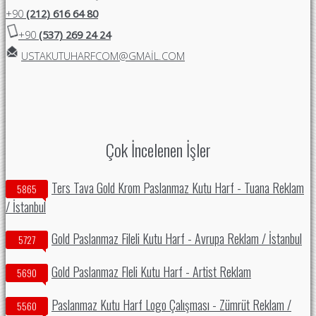
+90
(212) 616 64 80
+90
(537) 269 24 24
USTAKUTUHARFCOM@GMAIL.COM
Çok İncelenen İşler
Ters Tava Gold Krom Paslanmaz Kutu Harf - Tuana Reklam
5865
/ İstanbul
Gold Paslanmaz Fileli Kutu Harf - Avrupa Reklam / İstanbul
5727
Gold Paslanmaz Fleli Kutu Harf - Artist Reklam
5690
Paslanmaz Kutu Harf Logo Çalışması - Zümrüt Reklam /
5560