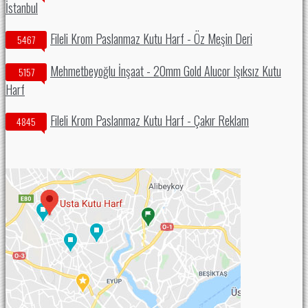
İstanbul
Fileli Krom Paslanmaz Kutu Harf - Öz Meşin Deri
5467
Mehmetbeyoğlu İnşaat - 20mm Gold Alucor Işıksız Kutu
5157
Harf
Fileli Krom Paslanmaz Kutu Harf - Çakır Reklam
4845