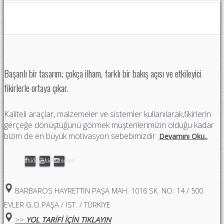
Başarılı bir tasarım; çokça ilham, farklı bir bakış açısı ve etkileyici
fikirlerle ortaya çıkar.
Kaliteli araçlar, malzemeler ve sistemler kullanılarak,fikirlerin
gerçeğe dönüştüğünü görmek müşterilerimizin olduğu kadar
bizim de en büyük motivasyon sebebimizdir.
Devamını Oku..
hidden
hidden
hidden
BARBAROS HAYRETTIN PAŞA MAH. 1016 SK. NO: 14 / 500
EVLER G.O.PAŞA / İST. / TÜRKİYE
>>
YOL TARİFİ İÇİN TIKLAYIN