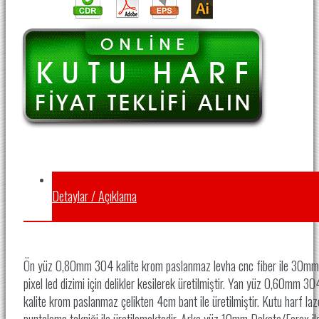
Detaylar / Açıklama
Ön yüz 0,80mm 304 kalite krom paslanmaz levha cnc fiber ile 30mm
pixel led dizimi için delikler kesilerek üretilmiştir. Yan yüz 0,60mm 30
kalite krom paslanmaz çelikten 4cm bant ile üretilmiştir. Kutu harf laz
puntalama tekniği ile üretilemektedir. Arka yüz 10mm Dekota/Forex il