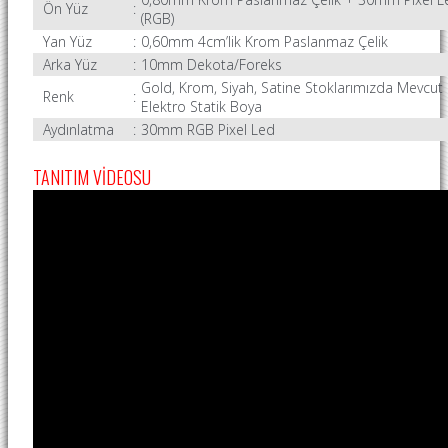
Ön Yüz
:
(RGB)
Yan Yüz
:
0,60mm 4cm’lik Krom Paslanmaz Çelik
Arka Yüz
:
10mm Dekota/Foreks
Gold, Krom, Siyah, Satine Stoklarımızda Mevcut
Renk
:
Elektro Statik Boya
Aydınlatma
:
30mm RGB Pixel Led
TANITIM VİDEOSU