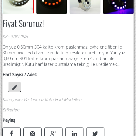
Fiyat Sorunuz!
SK:
:
30PLPKH
Ön yüz 0,80mm 304 kalite krom paslanmaz levha cnc fiber ile
30mm pixel led dizimi için delikler kesilerek üretilmiştir. Yan yüz
0,60mm 304 kalite krom paslanmaz çelikten 4cm bant ile
üretilmiştir. Kutu harf lazer puntalama tekniği ile üretilemek...
Harf Sayısı / Adet:
Kategoriler
:
Paslanmaz Kutu Harf Modelleri
Etiketler
:
Paylaş