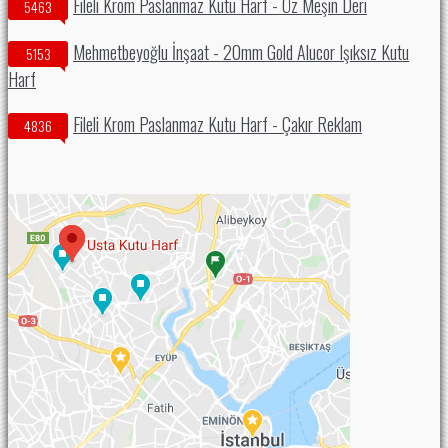
Fileli Krom Paslanmaz Kutu Harf - Öz Meşin Deri
5463
Mehmetbeyoğlu İnşaat - 20mm Gold Alucor Işıksız Kutu
5153
Harf
Fileli Krom Paslanmaz Kutu Harf - Çakır Reklam
4836