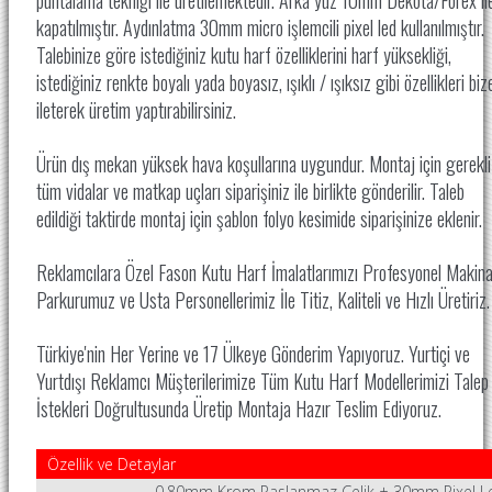
kapatılmıştır. Aydınlatma 30mm micro işlemcili pixel led kullanılmıştır.
Talebinize göre istediğiniz kutu harf özelliklerini harf yüksekliği,
istediğiniz renkte boyalı yada boyasız, ışıklı / ışıksız gibi özellikleri biz
ileterek üretim yaptırabilirsiniz.
Ürün dış mekan yüksek hava koşullarına uygundur. Montaj için gerekli
tüm vidalar ve matkap uçları siparişiniz ile birlikte gönderilir. Taleb
edildiği taktirde montaj için şablon folyo kesimide siparişinize eklenir.
Reklamcılara Özel Fason Kutu Harf İmalatlarımızı Profesyonel Makin
Parkurumuz ve Usta Personellerimiz İle
Titiz, Kaliteli ve Hızlı Üretiriz
Türkiye'nin Her Yerine ve 17 Ülkeye Gönderim Yapıyoruz. Yurtiçi ve
Yurtdışı Reklamcı Müşterilerimize Tüm Kutu Harf Modellerimizi Talep
İstekleri Doğrultusunda Üretip Montaja Hazır Teslim Ediyoruz.
Özellik ve Detaylar
0,80mm Krom Paslanmaz Çelik + 30mm Pixel L