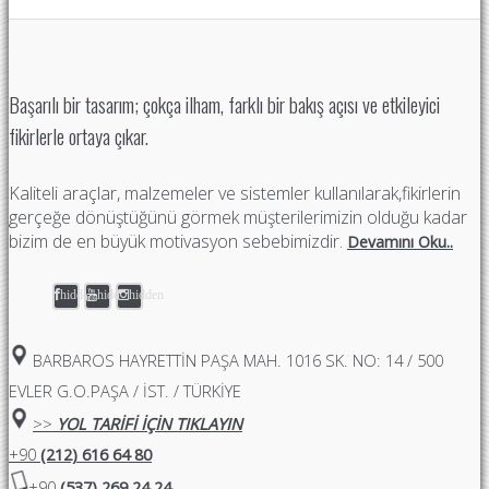
Başarılı bir tasarım; çokça ilham, farklı bir bakış açısı ve etkileyici
fikirlerle ortaya çıkar.
Kaliteli araçlar, malzemeler ve sistemler kullanılarak,fikirlerin
gerçeğe dönüştüğünü görmek müşterilerimizin olduğu kadar
bizim de en büyük motivasyon sebebimizdir.
Devamını Oku..
hidden
hidden
hidden
BARBAROS HAYRETTIN PAŞA MAH. 1016 SK. NO: 14 / 500
EVLER G.O.PAŞA / İST. / TÜRKİYE
>>
YOL TARİFİ İÇİN TIKLAYIN
+90
(212) 616 64 80
+90
(537) 269 24 24