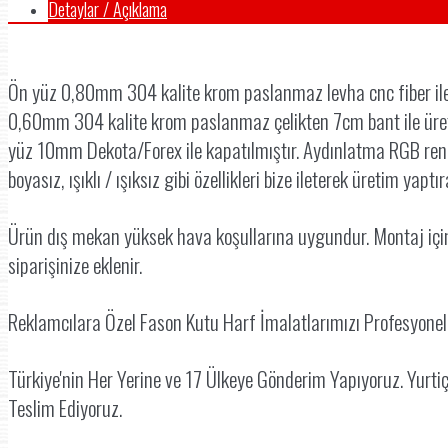
Detaylar / Açıklama
Ön yüz 0,80mm 304 kalite krom paslanmaz levha cnc fiber ile tu
0,60mm 304 kalite krom paslanmaz çelikten 7cm bant ile üretilm
yüz 10mm Dekota/Forex ile kapatılmıştır. Aydınlatma RGB renkli m
boyasız, ışıklı / ışıksız gibi özellikleri bize ileterek üretim yaptıra
Ürün dış mekan yüksek hava koşullarına uygundur. Montaj için ge
siparişinize eklenir.
Reklamcılara Özel Fason Kutu Harf İmalatlarımızı Profesyone
Türkiye'nin Her Yerine ve 17 Ülkeye Gönderim Yapıyoruz. Yurti
Teslim Ediyoruz.