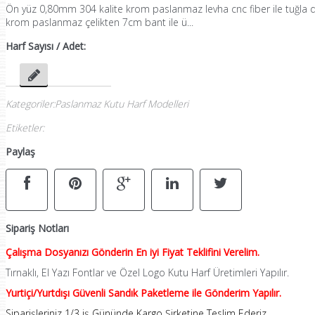
Ön yüz 0,80mm 304 kalite krom paslanmaz levha cnc fiber ile tuğla des
krom paslanmaz çelikten 7cm bant ile ü...
Harf Sayısı / Adet:
Kategoriler
:
Paslanmaz Kutu Harf Modelleri
Etiketler
:
Paylaş
Sipariş Notları
Çalışma Dosyanızı Gönderin En iyi Fiyat Teklifini Verelim.
Tırnaklı, El Yazı Fontlar ve Özel Logo Kutu Harf Üretimleri Yapılır.
Yurtiçi/Yurtdışı Güvenli Sandık Paketleme ile Gönderim Yapılır.
Siparişleriniz 1/3 iş Gününde Kargo Şirketine Teslim Ederiz.