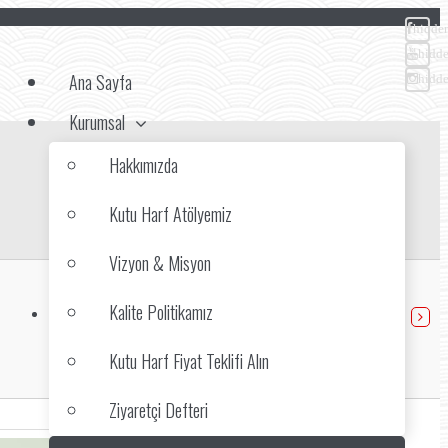
hidde
hidd
Ana Sayfa
hidd
Kurumsal
Hakkımızda
Kutu Harf Atölyemiz
Vizyon & Misyon
Kalite Politikamız
Kutu Harf Modelleri
Pleksi Kutu Harfler
Kutu Harf Fiyat Teklifi Alın
Ziyaretçi Defteri