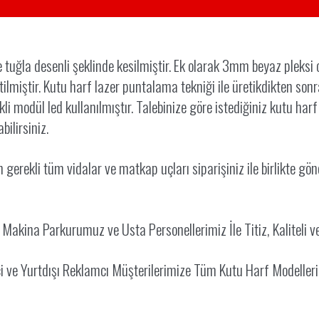
ğla desenli şeklinde kesilmiştir. Ek olarak 3mm beyaz pleksi cnc
iştir. Kutu harf lazer puntalama tekniği ile üretikdikten sonra
odül led kullanılmıştır. Talebinize göre istediğiniz kutu harf öz
bilirsiniz.
rekli tüm vidalar ve matkap uçları siparişiniz ile birlikte gönde
l Makina Parkurumuz ve Usta Personellerimiz İle
Titiz, Kaliteli v
çi ve Yurtdışı Reklamcı Müşterilerimize Tüm Kutu Harf Modeller