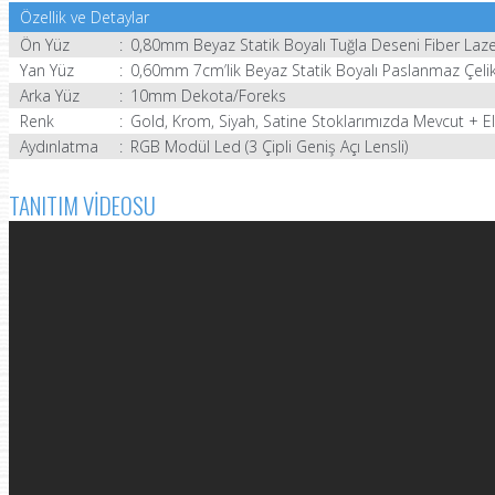
Özellik ve Detaylar
Ön Yüz
:
0,80mm Beyaz Statik Boyalı Tuğla Deseni Fiber Laze
Yan Yüz
:
0,60mm 7cm’lik Beyaz Statik Boyalı Paslanmaz Çeli
Arka Yüz
:
10mm Dekota/Foreks
Renk
:
Gold, Krom, Siyah, Satine Stoklarımızda Mevcut + El
Aydınlatma
:
RGB Modül Led (3 Çipli Geniş Açı Lensli)
TANITIM VİDEOSU