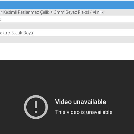
r Kesimli Paslanmaz Çelik + 3mm Beyaz Pleksi / Akrilik
k
ektro Statik Boya