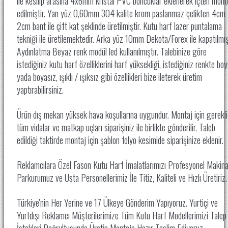
ile kesilip arasına 4x6mm kristal PVC boncuklar eklenerek içten mont
edilmiştir. Yan yüz 0,60mm 304 kalite krom paslanmaz çelikten 4cm
2cm bant ile çift kat şeklinde üretilmiştir. Kutu harf lazer puntalama
tekniği ile üretilemektedir. Arka yüz 10mm Dekota/Forex ile kapatılmışt
Aydınlatma Beyaz renk modül led kullanılmıştır. Talebinize göre
istediğiniz kutu harf özelliklerini harf yüksekliği, istediğiniz renkte boy
yada boyasız, ışıklı / ışıksız gibi özellikleri bize ileterek üretim
yaptırabilirsiniz.
Ürün dış mekan yüksek hava koşullarına uygundur. Montaj için gerekli
tüm vidalar ve matkap uçları siparişiniz ile birlikte gönderilir. Taleb
edildiği taktirde montaj için şablon folyo kesimide siparişinize eklenir.
Reklamcılara Özel Fason Kutu Harf İmalatlarımızı Profesyonel Makin
Parkurumuz ve Usta Personellerimiz İle
Titiz, Kaliteli ve Hızlı Üretiriz
Türkiye'nin Her Yerine ve 17 Ülkeye Gönderim Yapıyoruz. Yurtiçi ve
Yurtdışı Reklamcı Müşterilerimize Tüm Kutu Harf Modellerimizi Talep
İstekleri Doğrultusunda Üretip Montaja Hazır Teslim Ediyoruz.