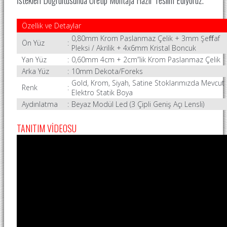
Özellik ve Detaylar
0,80mm Krom Paslanmaz Çelik + 3mm Şeﬀaf
Ön Yüz
:
Pleksi / Akrilik + 4x6mm Kristal Boncuk
Yan Yüz
:
0,60mm 4cm + 2cm’’lik Krom Paslanmaz Çelik
Arka Yüz
:
10mm Dekota/Foreks
Gold, Krom, Siyah, Satine Stoklarımızda Mevcut
Renk
:
Elektro Statik Boya
Aydınlatma
:
Beyaz Modül Led (3 Çipli Geniş Açı Lensli)
TANITIM VİDEOSU