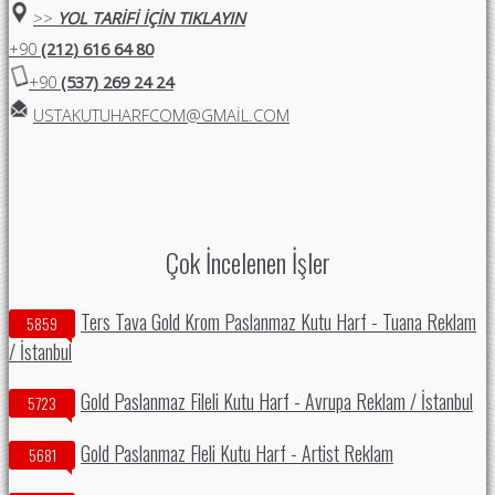
>>
YOL TARİFİ İÇİN TIKLAYIN
+90
(212) 616 64 80
+90
(537) 269 24 24
USTAKUTUHARFCOM@GMAIL.COM
Çok İncelenen İşler
Ters Tava Gold Krom Paslanmaz Kutu Harf - Tuana Reklam
5859
/ İstanbul
Gold Paslanmaz Fileli Kutu Harf - Avrupa Reklam / İstanbul
5723
Gold Paslanmaz Fleli Kutu Harf - Artist Reklam
5681