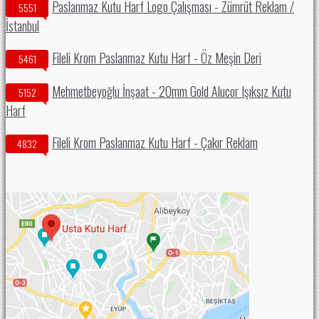
Paslanmaz Kutu Harf Logo Çalışması - Zümrüt Reklam /
5551
İstanbul
Fileli Krom Paslanmaz Kutu Harf - Öz Meşin Deri
5461
Mehmetbeyoğlu İnşaat - 20mm Gold Alucor Işıksız Kutu
5152
Harf
Fileli Krom Paslanmaz Kutu Harf - Çakır Reklam
4832