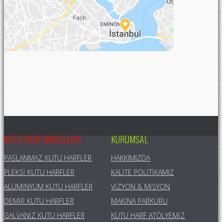
KUTU HARF MODELLERI
KURUMSAL
PASLANMAZ KUTU HARFLER
HAKKIMIZDA
PLEKSI KUTU HARFLER
KALITE POLITIKAMIZ
ALÜMINYUM KUTU HARFLER
VIZYON & MISYON
DEMIR KUTU HARFLER
MAKINA PARKURU
GALVANIZ KUTU HARFLER
KUTU HARF ATÖLYEMIZ