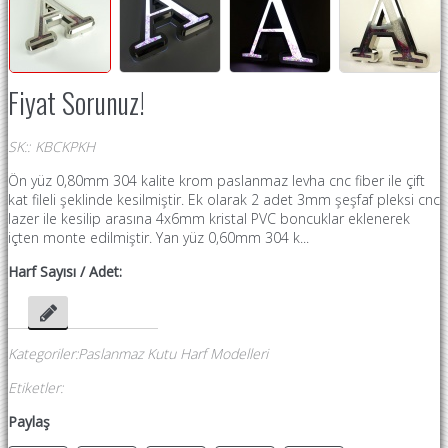
Fiyat Sorunuz!
SK:
:
KBCKPKH
Ön yüz 0,80mm 304 kalite krom paslanmaz levha cnc fiber ile çift
kat fileli şeklinde kesilmiştir. Ek olarak 2 adet 3mm şeşfaf pleksi cnc
lazer ile kesilip arasına 4x6mm kristal PVC boncuklar eklenerek
içten monte edilmiştir. Yan yüz 0,60mm 304 k...
Harf Sayısı / Adet:
Kategoriler
:
Paslanmaz Kutu Harf Modelleri
Etiketler
:
Paylaş