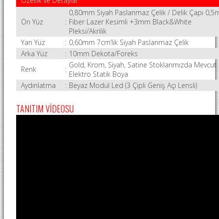
Özellik ve Detaylar
0,80mm Siyah Paslanmaz Çelik / Delik Çapı 0,
Ön Yüz
:
Fiber Lazer Kesimli +3mm Black&White
Pleksi/Akrilik
Yan Yüz
:
0,60mm 7cm’lik Siyah Paslanmaz Çelik
Arka Yüz
:
10mm Dekota/Foreks
Gold, Krom, Siyah, Satine Stoklarımızda Mevcut
Renk
:
Elektro Statik Boya
Aydınlatma
:
Beyaz Modül Led (3 Çipli Geniş Açı Lensli)
TANITIM VİDEOSU