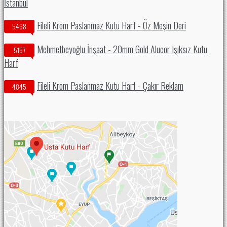
İstanbul
Fileli Krom Paslanmaz Kutu Harf - Öz Meşin Deri
5468
Mehmetbeyoğlu İnşaat - 20mm Gold Alucor Işıksız Kutu
5157
Harf
Fileli Krom Paslanmaz Kutu Harf - Çakır Reklam
4845