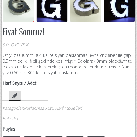
Fiyat Sorunuz!
SK:
:
OYF1PKK
Ön yüz 0,80mm 304 kalite siyah paslanmaz levha cnc fiber ile çapı
0,5mm delikli fileli şeklinde kesilmiştir. Ek olarak 3mm black&white
pleksi cnc lazer ile kesilerek içten monte edilerek üretilmiştir. Yan
yüz 0,60mm 304 kalite siyah paslanma...
Harf Sayısı / Adet:
Kategoriler
:
Paslanmaz Kutu Harf Modelleri
Etiketler
:
Paylaş