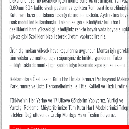
pleksi cnc lazer ile kesilerek içten monte edilerek üretilmiştir. Yan yüz
0,60mm 304 kalite siyah paslanmaz çelikten 7cm bant ile üretilmiştir
Kutu harf lazer puntalama tekniği ile üretilemektedir. Aydınlatma beya
renk modül led kullanılmıştır. Talebinize göre istediğiniz kutu harf
özelliklerini harf yüksekliği, istediğiniz renkte boyalı yada boyasız, ışıkl
ışıksız gibi özellikleri bize ileterek üretim yaptırabilirsiniz.
Ürün dış mekan yüksek hava koşullarına uygundur. Montaj için gerekli
tüm vidalar ve matkap uçları siparişiniz ile birlikte gönderilir. Taleb
edildiği taktirde montaj için şablon folyo kesimide siparişinize eklenir.
Reklamcılara Özel Fason Kutu Harf İmalatlarımızı Profesyonel Makin
Parkurumuz ve Usta Personellerimiz İle
Titiz, Kaliteli ve Hızlı Üretiriz
Türkiye'nin Her Yerine ve 17 Ülkeye Gönderim Yapıyoruz. Yurtiçi ve
Yurtdışı Reklamcı Müşterilerimize Tüm Kutu Harf Modellerimizi Talep
İstekleri Doğrultusunda Üretip Montaja Hazır Teslim Ediyoruz.