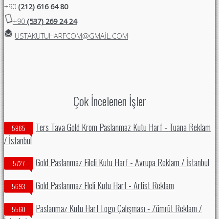
+90
(212) 616 64 80
+90
(537) 269 24 24
USTAKUTUHARFCOM@GMAIL.COM
Çok İncelenen İşler
Ters Tava Gold Krom Paslanmaz Kutu Harf - Tuana Reklam
5865
/ İstanbul
Gold Paslanmaz Fileli Kutu Harf - Avrupa Reklam / İstanbul
5727
Gold Paslanmaz Fleli Kutu Harf - Artist Reklam
5693
Paslanmaz Kutu Harf Logo Çalışması - Zümrüt Reklam /
5560