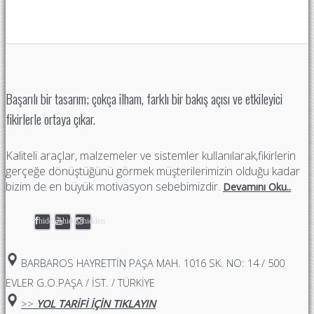
Başarılı bir tasarım; çokça ilham, farklı bir bakış açısı ve etkileyici
fikirlerle ortaya çıkar.
Kaliteli araçlar, malzemeler ve sistemler kullanılarak,fikirlerin
gerçeğe dönüştüğünü görmek müşterilerimizin olduğu kadar
bizim de en büyük motivasyon sebebimizdir.
Devamını Oku..
hidden
hidden
hidden
BARBAROS HAYRETTIN PAŞA MAH. 1016 SK. NO: 14 / 500
EVLER G.O.PAŞA / İST. / TÜRKİYE
>>
YOL TARİFİ İÇİN TIKLAYIN