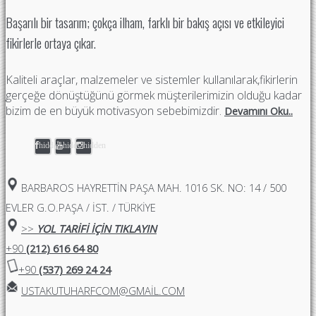
Başarılı bir tasarım; çokça ilham, farklı bir bakış açısı ve etkileyici
fikirlerle ortaya çıkar.
Kaliteli araçlar, malzemeler ve sistemler kullanılarak,fikirlerin
gerçeğe dönüştüğünü görmek müşterilerimizin olduğu kadar
bizim de en büyük motivasyon sebebimizdir.
Devamını Oku..
hidden
hidden
hidden
BARBAROS HAYRETTIN PAŞA MAH. 1016 SK. NO: 14 / 500
EVLER G.O.PAŞA / İST. / TÜRKİYE
>>
YOL TARİFİ İÇİN TIKLAYIN
+90
(212) 616 64 80
+90
(537) 269 24 24
USTAKUTUHARFCOM@GMAIL.COM