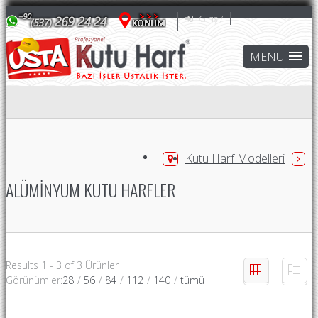
Giriş /
Kutu Harf Modelleri
ALÜMINYUM KUTU HARFLER
Results 1 - 3 of 3 Ürünler
Görünümler
:
28
/
56
/
84
/
112
/
140
/
tümü