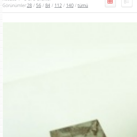
Görünümler
:
28
/
56
/
84
/
112
/
140
/
tümü