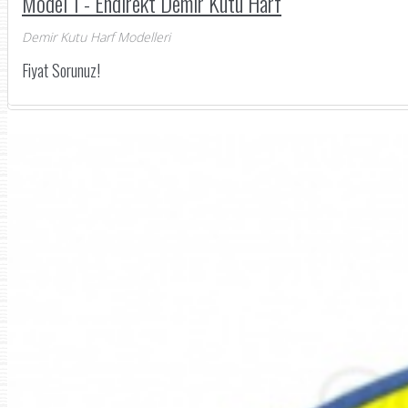
Model 1 - Endirekt Demir Kutu Harf
Demir Kutu Harf Modelleri
Fiyat Sorunuz!