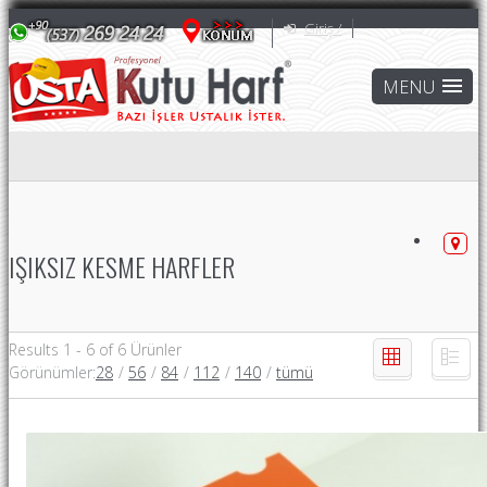
Giriş /
IŞIKSIZ KESME HARFLER
Results 1 - 6 of 6 Ürünler
Görünümler
:
28
/
56
/
84
/
112
/
140
/
tümü