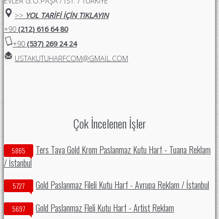
EVLER G.O.PAŞA / İST. / TÜRKİYE
>>
YOL TARİFİ İÇİN TIKLAYIN
+90
(212) 616 64 80
+90
(537) 269 24 24
USTAKUTUHARFCOM@GMAIL.COM
Çok İncelenen İşler
Ters Tava Gold Krom Paslanmaz Kutu Harf - Tuana Reklam
5865
/ İstanbul
Gold Paslanmaz Fileli Kutu Harf - Avrupa Reklam / İstanbul
5727
Gold Paslanmaz Fleli Kutu Harf - Artist Reklam
5697