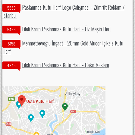
Paslanmaz Kutu Harf Logo Çalışması - Zümrüt Reklam /
5560
İstanbul
Fileli Krom Paslanmaz Kutu Harf - Öz Meşin Deri
5468
Mehmetbeyoğlu İnşaat - 20mm Gold Alucor Işıksız Kutu
5158
Harf
Fileli Krom Paslanmaz Kutu Harf - Çakır Reklam
4845