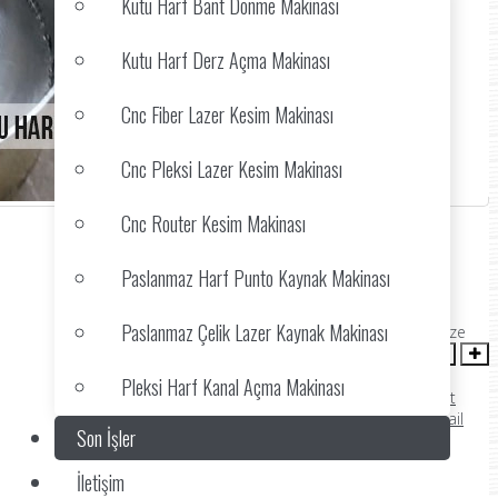
Kutu Harf Bant Dönme Makinası
Kutu Harf Derz Açma Makinası
Cnc Fiber Lazer Kesim Makinası
Cnc Pleksi Lazer Kesim Makinası
Cnc Router Kesim Makinası
Paslanmaz Harf Punto Kaynak Makinası
ozgrust
(0 votes)
Paslanmaz Çelik Lazer Kaynak Makinası
font size
Pleksi Harf Kanal Açma Makinası
Print
Email
Son İşler
İletişim