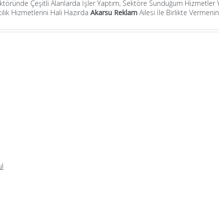
Sektöründe Çeşitli Alanlarda İşler Yaptım, Sektöre Sunduğum Hizmetler Ya
lık Hizmetlerini Hali Hazırda
Akarsu Reklam
Ailesi İle Birlikte Vermen
l