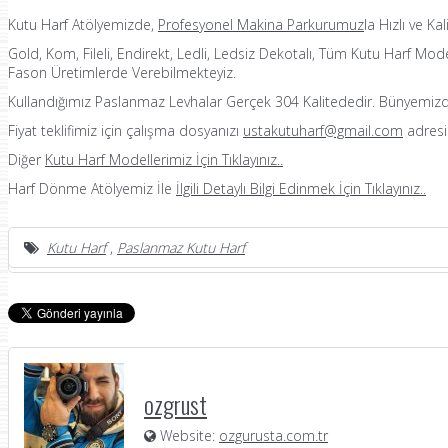
Kutu Harf Atölyemizde,
Profesyonel Makina Parkurumuz
la Hızlı ve Kal
Gold, Kom, Fileli, Endirekt, Ledli, Ledsiz Dekotalı, Tüm Kutu Harf Mo
Fason Üretimlerde Verebilmekteyiz.
Kullandığımız Paslanmaz Levhalar Gerçek 304 Kalitededir. Bünyemizd
Fiyat teklifimiz için çalışma dosyanızı
ustakutuharf@gmail.com
adresi
Diğer
Kutu Harf Modellerimiz İçin Tıklayınız..
Harf Dönme Atölyemiz İle
İlgili Detaylı Bilgi Edinmek İçin
Tıklayınız..
Kutu Harf
,
Paslanmaz Kutu Harf
ozgrust
Website:
ozgurusta.com.tr