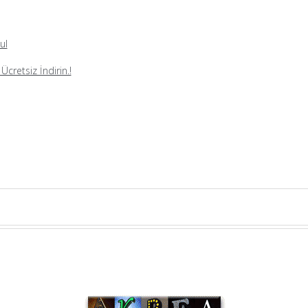
ul
cretsiz İndirin.!