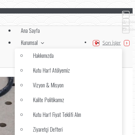
hidde
hidd
Ana Sayfa
hidd
Kurumsal
Son İşler
Hakkımızda
Kutu Harf Atölyemiz
Vizyon & Misyon
Kalite Politikamız
Kutu Harf Fiyat Teklifi Alın
Ziyaretçi Defteri