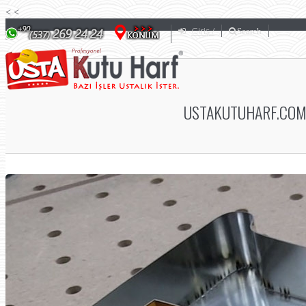
<
<
Giriş /
Search
USTAKUTUHARF.COM 