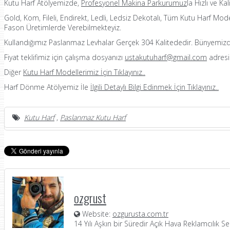
Kutu Harf Atölyemizde,
Profesyonel Makina Parkurumuz
la Hızlı ve Kal
Gold, Kom, Fileli, Endirekt, Ledli, Ledsiz Dekotalı, Tüm Kutu Harf Mo
Fason Üretimlerde Verebilmekteyiz.
Kullandığımız Paslanmaz Levhalar Gerçek 304 Kalitededir. Bünyemizd
Fiyat teklifimiz için çalışma dosyanızı
ustakutuharf@gmail.com
adresi
Diğer
Kutu Harf Modellerimiz İçin Tıklayınız..
Harf Dönme Atölyemiz İle
İlgili Detaylı Bilgi Edinmek İçin
Tıklayınız..
Kutu Harf
,
Paslanmaz Kutu Harf
ozgrust
Website:
ozgurusta.com.tr
14 Yılı Aşkın bir Süredir Açık Hava Reklamcılık 