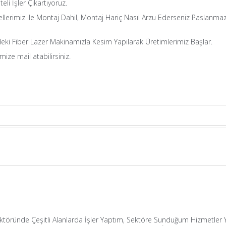
iteli İşler Çıkartıyoruz.
dellerimiz ile Montaj Dahil, Montaj Hariç Nasıl Arzu Ederseniz Paslanmaz
eki Fiber Lazer Makinamızla Kesim Yapılarak Üretimlerimiz Başlar.
mize mail atabilirsiniz.
Sektöründe Çeşitli Alanlarda İşler Yaptım, Sektöre Sunduğum Hizmetler Ya