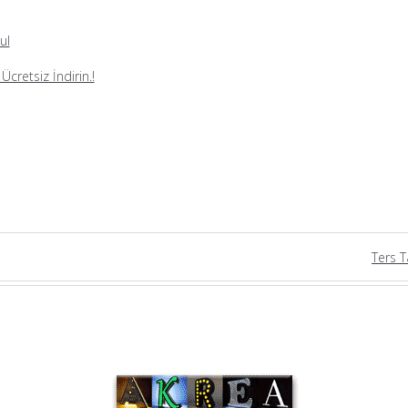
ul
cretsiz İndirin.!
Ters 