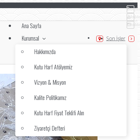
hidde
hidd
Ana Sayfa
hidd
Kurumsal
Son İşler
Hakkımızda
Kutu Harf Atölyemiz
Vizyon & Misyon
Kalite Politikamız
Kutu Harf Fiyat Teklifi Alın
Ziyaretçi Defteri