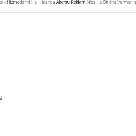
lık Hizmetlerini Hali Hazırda
Akarsu Reklam
Ailesi İle Birlikte Vermen
l