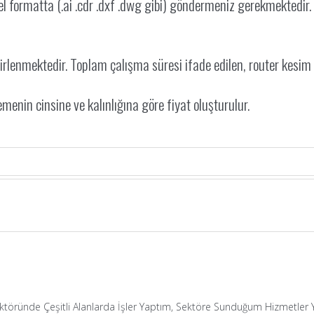
rel formatta (.ai .cdr .dxf .dwg gibi) göndermeniz gerekmektedir.
rlenmektedir. Toplam çalışma süresi ifade edilen, router kesim y
enin cinsine ve kalınlığına göre fiyat oluşturulur.
Sektöründe Çeşitli Alanlarda İşler Yaptım, Sektöre Sunduğum Hizmetler Ya