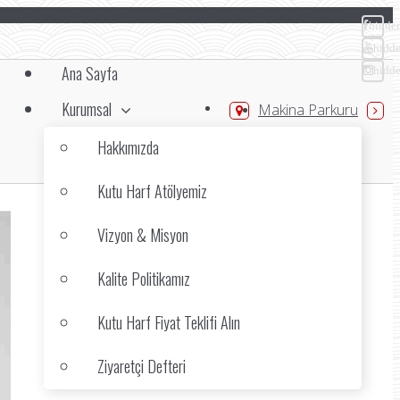
hidde
hidd
Ana Sayfa
hidd
Kurumsal
Makina Parkuru
Hakkımızda
Kutu Harf Atölyemiz
Vizyon & Misyon
Kalite Politikamız
Kutu Harf Fiyat Teklifi Alın
Ziyaretçi Defteri