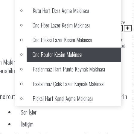
Kutu Harf Derz Açma Makinası
ozgrust
(1 Vote)
font size
Cnc Fiber Lazer Kesim Makinası
Cnc Pleksi Lazer Kesim Makinası
Print
Email
Cnc Router Kesim Makinası
en Makinadır.. Firmamızda bulunan son teknoloji cnc
Paslanmaz Harf Punto Kaynak Makinası
nabilmektedir. Ahşap, Decota, Strafor, Mdf, betopan, ve
Paslanmaz Çelik Lazer Kaynak Makinası
 Cnc router makinamızda yaptığımız kesimlerde malzemelerin
Pleksi Harf Kanal Açma Makinası
Son İşler
İletişim