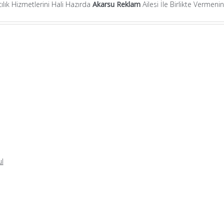
lık Hizmetlerini Hali Hazırda
Akarsu Reklam
Ailesi İle Birlikte Vermen
l