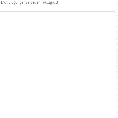
in Mutluluğu İçerisindeyim. @ozgrust