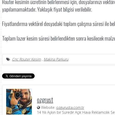
Router kesimin ücretinin belirlenmesi için, dosyalarınızı vektö
yapılamamaktadır. Yaklaşık fiyat bilgisi verilebilir.
Fiyatlandırma vektörel dosyadaki toplam çalışma süresi ile beli
Toplam lazer kesim süresi belirlendikten sonra kesilecek malzem
Cnc Router Kesim
,
Makina Parkuru
ozgrust
Website:
ozgurusta.com.tr
14 Yılı Aşkın bir Süredir Açık Hava Reklamcılık 