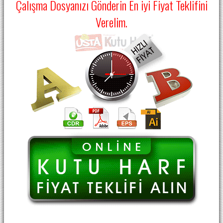
Çalışma Dosyanızı Gönderin En iyi Fiyat Teklifini
Verelim.