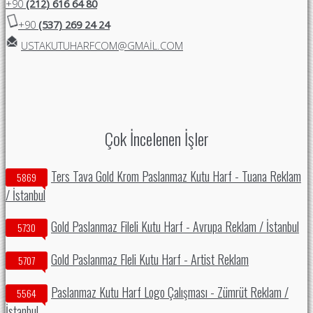
+90
(212) 616 64 80
+90
(537) 269 24 24
USTAKUTUHARFCOM@GMAIL.COM
Çok İncelenen İşler
Ters Tava Gold Krom Paslanmaz Kutu Harf - Tuana Reklam
5869
/ İstanbul
Gold Paslanmaz Fileli Kutu Harf - Avrupa Reklam / İstanbul
5730
Gold Paslanmaz Fleli Kutu Harf - Artist Reklam
5707
Paslanmaz Kutu Harf Logo Çalışması - Zümrüt Reklam /
5564
İstanbul