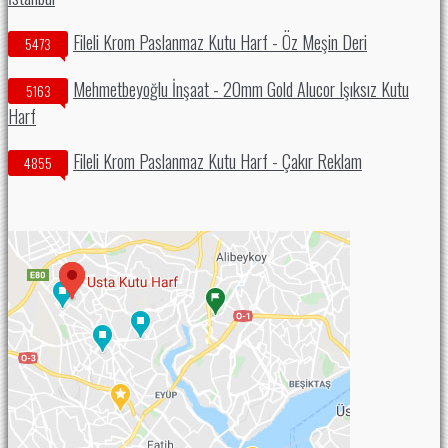
Fileli Krom Paslanmaz Kutu Harf - Öz Meşin Deri
5473
Mehmetbeyoğlu İnşaat - 20mm Gold Alucor Işıksız Kutu
5163
Harf
Fileli Krom Paslanmaz Kutu Harf - Çakır Reklam
4855