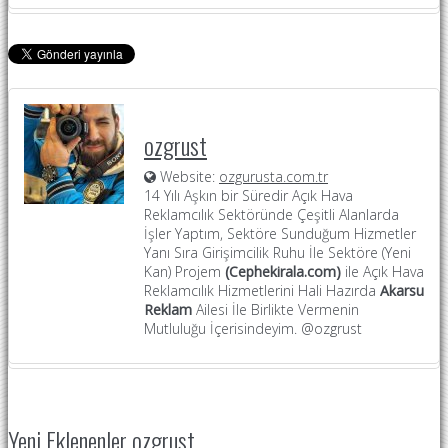
ozgrust
Website:
ozgurusta.com.tr
14 Yılı Aşkın bir Süredir Açık Hava
Reklamcılık Sektöründe Çeşitli Alanlarda
İşler Yaptım, Sektöre Sunduğum Hizmetler
Yanı Sıra Girişimcilik Ruhu İle Sektöre (Yeni
Kan) Projem
(Cephekirala.com)
ile Açık Hava
Reklamcılık Hizmetlerini Hali Hazırda
Akarsu
Reklam
Ailesi İle Birlikte Vermenin
Mutluluğu İçerisindeyim. @ozgrust
Yeni Eklenenler ozgrust