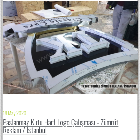
18 May 2020
2
Paslanmaz Kutu Harf Logo Çalışması - Zümrüt
Reklam / İstanbul
F