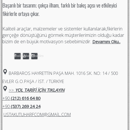
Başarılı bir tasarım; çokça ilham, farklı bir bakış açısı ve etkileyici
fikirlerle ortaya çıkar.
Kaliteli araçlar, malzemeler ve sistemler kullanılarak,fikirlerin
gerçeğe dönüştüğünü görmek müşterilerimizin olduğu kadar
bizim de en büyük motivasyon sebebimizdir.
Devamını Oku..
hidden
hidden
hidden
BARBAROS HAYRETTIN PAŞA MAH. 1016 SK. NO: 14 / 500
EVLER G.O.PAŞA / İST. / TÜRKİYE
>>
YOL TARİFİ İÇİN TIKLAYIN
+90
(212) 616 64 80
+90
(537) 269 24 24
USTAKUTUHARFCOM@GMAIL.COM