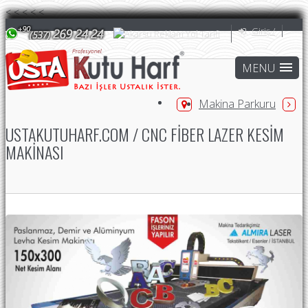
<
<
<
<
<
Giriş /
Makina Parkuru
USTAKUTUHARF.COM / CNC FIBER LAZER KESIM
MAKINASI