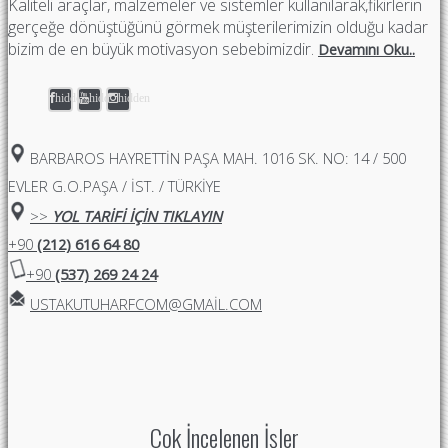
Kaliteli araçlar, malzemeler ve sistemler kullanılarak,fikirlerin
gerçeğe dönüştüğünü görmek müşterilerimizin olduğu kadar
bizim de en büyük motivasyon sebebimizdir.
Devamını Oku..
hidden
hidden
hidden
BARBAROS HAYRETTIN PAŞA MAH. 1016 SK. NO: 14 / 500
EVLER G.O.PAŞA / İST. / TÜRKİYE
>>
YOL TARİFİ İÇİN TIKLAYIN
+90
(212) 616 64 80
+90
(537) 269 24 24
USTAKUTUHARFCOM@GMAIL.COM
Çok İncelenen İşler