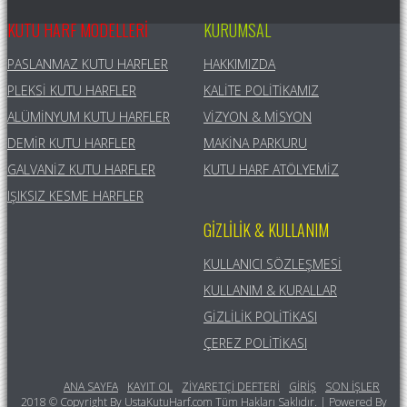
KUTU HARF MODELLERI
KURUMSAL
PASLANMAZ KUTU HARFLER
HAKKIMIZDA
PLEKSI KUTU HARFLER
KALITE POLITIKAMIZ
ALÜMINYUM KUTU HARFLER
VIZYON & MISYON
DEMIR KUTU HARFLER
MAKINA PARKURU
GALVANIZ KUTU HARFLER
KUTU HARF ATÖLYEMIZ
IŞIKSIZ KESME HARFLER
GIZLILIK & KULLANIM
KULLANICI SÖZLEŞMESI
KULLANIM & KURALLAR
GIZLILIK POLITIKASI
ÇEREZ POLITIKASI
ANA SAYFA
KAYIT OL
ZIYARETÇI DEFTERI
GIRIŞ
SON İŞLER
2018 © Copyright By UstaKutuHarf.com Tüm Hakları Saklıdır. | Powered By