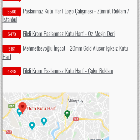
Paslanmaz Kutu Harf Logo Çalışması - Zümrüt Reklam /
5560
İstanbul
Fileli Krom Paslanmaz Kutu Harf - Öz Meşin Deri
5470
Mehmetbeyoğlu İnşaat - 20mm Gold Alucor Işıksız Kutu
5161
Harf
Fileli Krom Paslanmaz Kutu Harf - Çakır Reklam
4848