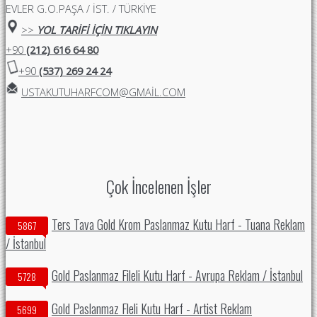
EVLER G.O.PAŞA / İST. / TÜRKİYE
>>
YOL TARİFİ İÇİN TIKLAYIN
+90
(212) 616 64 80
+90
(537) 269 24 24
USTAKUTUHARFCOM@GMAIL.COM
Çok İncelenen İşler
Ters Tava Gold Krom Paslanmaz Kutu Harf - Tuana Reklam
5867
/ İstanbul
Gold Paslanmaz Fileli Kutu Harf - Avrupa Reklam / İstanbul
5728
Gold Paslanmaz Fleli Kutu Harf - Artist Reklam
5699