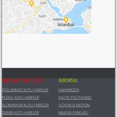
KUTU HARF MODELLERI
KURUMSAL
PASLANMAZ KUTU HARFLER
HAKKIMIZDA
PLEKSI KUTU HARFLER
KALITE POLITIKAMIZ
ALÜMINYUM KUTU HARFLER
VIZYON & MISYON
DEMIR KUTU HARFLER
MAKINA PARKURU